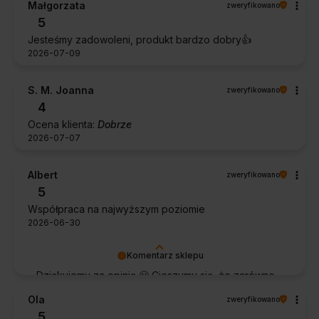
Małgorzata
zweryfikowano
5
Jesteśmy zadowoleni, produkt bardzo dobry👍️
2026-07-09
S. M. Joanna
zweryfikowano
4
Ocena klienta:
Dobrze
2026-07-07
Albert
zweryfikowano
5
Współpraca na najwyższym poziomie
2026-06-30
Komentarz sklepu
Dziękujemy za opinię 🙂 Cieszymy się, że zarówno
współpraca, jak i zakup spełniły Pana oczekiwania.
Ola
zweryfikowano
Dziękujemy za zaufanie.
5