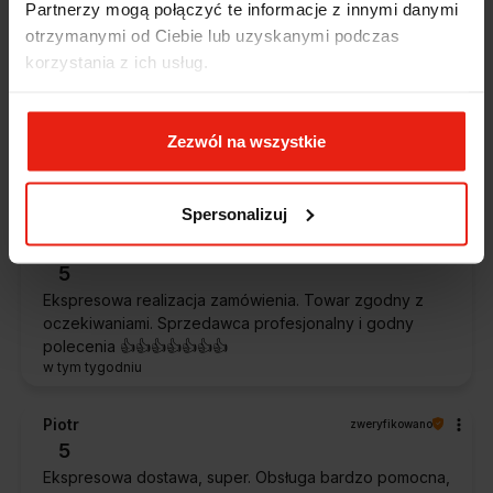
Partnerzy mogą połączyć te informacje z innymi danymi
otrzymanymi od Ciebie lub uzyskanymi podczas
Alicja
zweryfikowano
korzystania z ich usług.
5
Jestem zaskoczona, że ta paczka dotarła do mnie tak
szybko. Paczka dotarła cała i zdrowa. Szybko,
Zezwól na wszystkie
sprawnie, bez problemów. Bardzo pomocna obsługa
klienta.
w tym tygodniu
Spersonalizuj
Magdalena
zweryfikowano
5
Ekspresowa realizacja zamówienia. Towar zgodny z
oczekiwaniami. Sprzedawca profesjonalny i godny
polecenia 👍️👍️👍️👍️👍️👍️👍️
w tym tygodniu
Piotr
zweryfikowano
5
Ekspresowa dostawa, super. Obsługa bardzo pomocna,