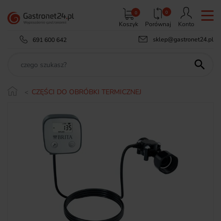
0
0
Koszyk
Porównaj
Konto
sklep@gastronet24.pl
691 600 642

CZĘŚCI DO OBRÓBKI TERMICZNEJ