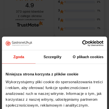
4
2%
4.9
3
1%
373
opinii klientów
z całego okresu
2
0%
zebranych i zweryfikowanych przez
1
1%
Opinie klientów
Zgoda
Szczegóły
O plikach cookies
Jak zbieramy opinie?
filtry
Niniejsza strona korzysta z plików cookie
Wykorzystujemy pliki cookie do spersonalizowania treści
Marcin
zweryfikowano
i reklam, aby oferować funkcje społecznościowe i
5
analizować ruch w naszej witrynie. Informacje o tym, jak
Polecam szybko sprawnie dobrze zapakowane
korzystasz z naszej witryny, udostępniamy partnerom
Zostałem świetnie obsłużony. Brawa dla pracowników.
społecznościowym, reklamowym i analitycznym.
w tym tygodniu