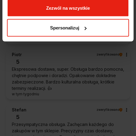
Magdalena
zweryfikowano
Zezwól na wszystkie
5
Ekspresowa realizacja zamówienia. Towar zgodny z
oczekiwaniami. Sprzedawca profesjonalny i godny
Spersonalizuj
polecenia 👍️👍️👍️👍️👍️👍️👍️
w tym tygodniu
Piotr
zweryfikowano
5
Ekspresowa dostawa, super. Obsługa bardzo pomocna,
chętnie podpowie i doradzi. Opakowanie dokładnie
zabezpieczone. Bardzo kulturalna obsługa, krótkie
terminy realizacji. 👍️
w tym tygodniu
Stefan
zweryfikowano
5
Przesympatyczna obsługa. Zachęcam każdego do
zakupów w tym sklepie. Precyzyjny czas dostawy,