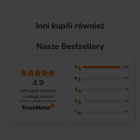
Inni kupili również
Nasze Bestsellery
5
97%
4
2%
4.9
3
1%
373
opinii klientów
z całego okresu
2
0%
zebranych i zweryfikowanych przez
1
1%