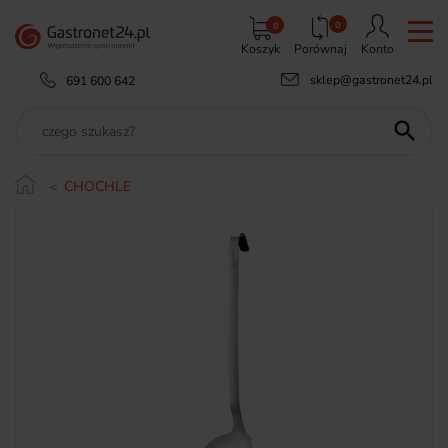
0
0
Koszyk
Porównaj
Konto
sklep@gastronet24.pl
691 600 642

CHOCHLE