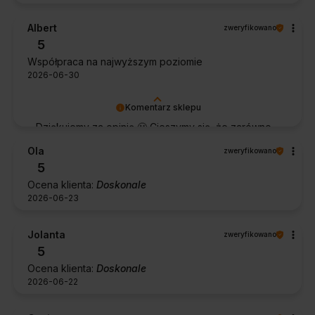
Albert
zweryfikowano
5
Współpraca na najwyższym poziomie
2026-06-30
Komentarz sklepu
Dziękujemy za opinię 🙂 Cieszymy się, że zarówno
współpraca, jak i zakup spełniły Pana oczekiwania.
Ola
zweryfikowano
Dziękujemy za zaufanie.
5
Ocena klienta:
Doskonale
2026-06-23
Jolanta
zweryfikowano
5
Ocena klienta:
Doskonale
2026-06-22