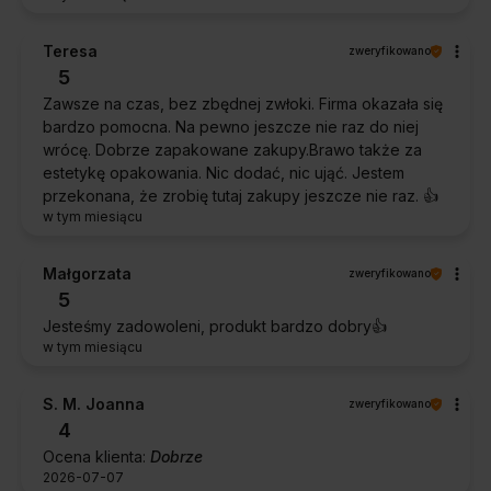
Teresa
zweryfikowano
5
Zawsze na czas, bez zbędnej zwłoki. Firma okazała się
bardzo pomocna. Na pewno jeszcze nie raz do niej
wrócę. Dobrze zapakowane zakupy.Brawo także za
estetykę opakowania. Nic dodać, nic ująć. Jestem
przekonana, że zrobię tutaj zakupy jeszcze nie raz. 👍️
w tym miesiącu
Małgorzata
zweryfikowano
5
Jesteśmy zadowoleni, produkt bardzo dobry👍️
w tym miesiącu
S. M. Joanna
zweryfikowano
4
Ocena klienta:
Dobrze
2026-07-07