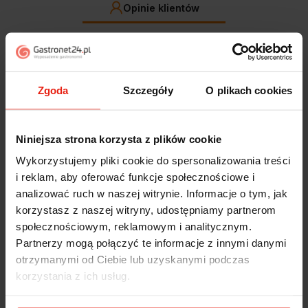
Opinie klientów
Jak zbieramy opinie?
filtry
Zgoda
Szczegóły
O plikach cookies
Marcin
zweryfikowano
5
Polecam szybko sprawnie dobrze zapakowane
Niniejsza strona korzysta z plików cookie
Zostałem świetnie obsłużony. Brawa dla pracowników.
Wykorzystujemy pliki cookie do spersonalizowania treści
wczoraj
i reklam, aby oferować funkcje społecznościowe i
analizować ruch w naszej witrynie. Informacje o tym, jak
Alicja
zweryfikowano
korzystasz z naszej witryny, udostępniamy partnerom
5
społecznościowym, reklamowym i analitycznym.
Jestem zaskoczona, że ta paczka dotarła do mnie tak
Partnerzy mogą połączyć te informacje z innymi danymi
szybko. Paczka dotarła cała i zdrowa. Szybko,
sprawnie, bez problemów. Bardzo pomocna obsługa
otrzymanymi od Ciebie lub uzyskanymi podczas
klienta.
korzystania z ich usług.
w tym tygodniu