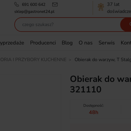
37 lat
691 600 642
doświadcze
sklep@gastronet24.pl
yprzedaże
Producenci
Blog
O nas
Serwis
Kon
ORIA I PRZYBORY KUCHENNE
Obierak do warzyw, T Sta
Obierak do war
321110
Dostępność:
48h