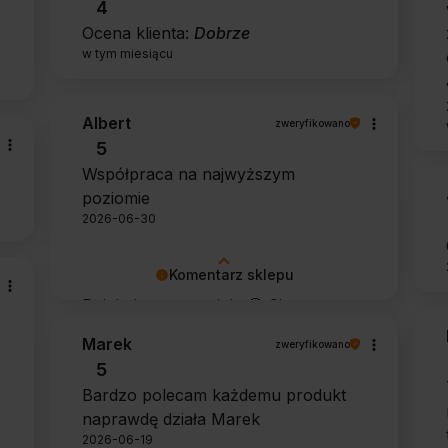
4
Ocena klienta:
Dobrze
w tym miesiącu
Albert
zweryfikowano
5
Współpraca na najwyższym
poziomie
2026-06-30
Komentarz sklepu
Dziękujemy za opinię 🙂 Cieszymy
się, że zarówno współpraca, jak i
Marek
zweryfikowano
zakup spełniły Pana oczekiwania.
5
Dziękujemy za zaufanie.
Bardzo polecam każdemu produkt
naprawdę działa Marek
2026-06-19