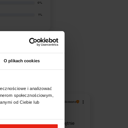
0%
1%
O plikach cookies
filtry
ołecznościowe i analizować
artnerom społecznościowym,
Piotr
anymi od Ciebie lub
zweryfikowano
5
Ekspresowa dostawa, super.
Obsługa bardzo pomocna, chętnie