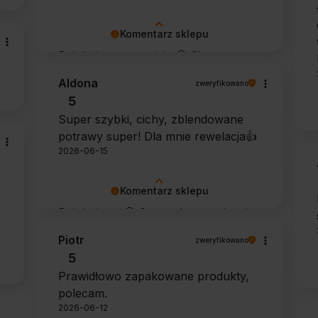
Komentarz sklepu
Dziękujemy za opinię 🙂 Cieszymy
się, że środek spełnił oczekiwania i
Aldona
zweryfikowano
potwierdził swoją skuteczność.
5
Super szybki, cichy, zblendowane
potrawy super! Dla mnie rewelacja👍️
2026-06-15
Komentarz sklepu
Dziękujemy 🙂 Super, że urządzenie
sprawdza się w codziennym
Piotr
zweryfikowano
użytkowaniu. Życzymy wielu
5
udanych kulinarnych inspiracji!
Prawidłowo zapakowane produkty,
polecam.
2026-06-12