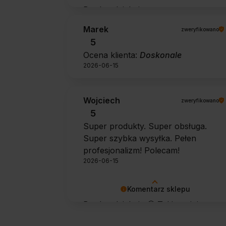
Bardzo dziękujemy za pozytywną
opinię 🙂 Życzymy, aby płyn nadal
Marek
zweryfikowano
zapewniał doskonałe efekty przy
5
każdym użyciu.
Ocena klienta:
Doskonale
2026-06-15
Wojciech
zweryfikowano
5
Super produkty. Super obsługa.
Super szybka wysyłka. Pełen
profesjonalizm! Polecam!
2026-06-15
Komentarz sklepu
Bardzo dziękuję 🙂 Takie opinie
motywują do dalszej pracy.