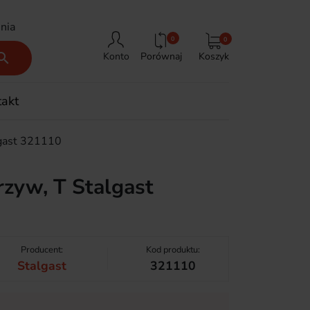
nia
0
0
Porównaj
Koszyk

Konto
takt
lgast 321110
zyw, T Stalgast
Producent:
Kod produktu:
Stalgast
321110