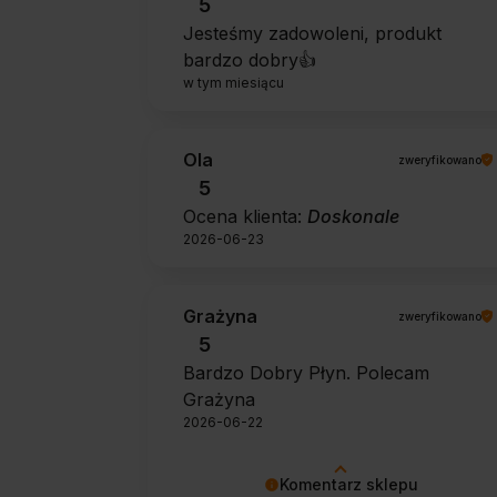
5
Jesteśmy zadowoleni, produkt
bardzo dobry👍️
w tym miesiącu
Ola
zweryfikowano
5
Ocena klienta:
Doskonale
2026-06-23
Grażyna
zweryfikowano
5
Bardzo Dobry Płyn. Polecam
Grażyna
2026-06-22
Komentarz sklepu