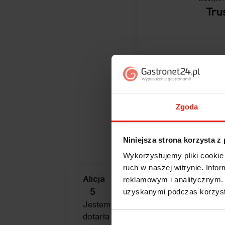
Zgoda
Jak zbieramy opini
Niniejsza strona korzysta z
Wykorzystujemy pliki cookie 
ruch w naszej witrynie. Inf
Alicja
reklamowym i analitycznym. 
zweryfikowano
5
uzyskanymi podczas korzysta
Jestem zaskoczona, że ta paczka
dotarła do mnie tak szybko. Paczka