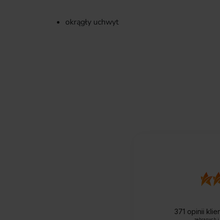
okrągły uchwyt
371
opinii kli
zebranych i