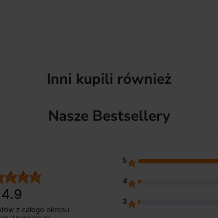
Inni kupili również
Nasze Bestsellery
5
4
4.9
3
entów
z całego okresu
 zweryfikowanych przez