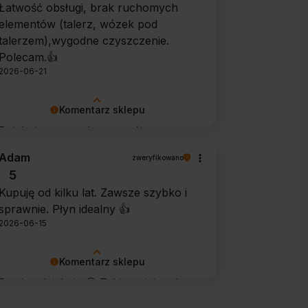
Łatwość obsługi, brak ruchomych
elementów (talerz, wózek pod
talerzem),wygodne czyszczenie.
Polecam.👍️
2026-06-21
Komentarz sklepu
Dziękujemy za tak szczegółową
opinię 🙂 Cieszymy się, że doceniła
Adam
zweryfikowano
Pani wygodę obsługi i łatwość
5
utrzymania urządzenia w czystości.
Kupuję od kilku lat. Zawsze szybko i
To dla nas bardzo cenna informacja.
sprawnie. Płyn idealny 👍️
2026-06-15
Komentarz sklepu
Bardzo dziękuję 🙂 Takie opinie od
stałych klientów cieszą najbardziej.