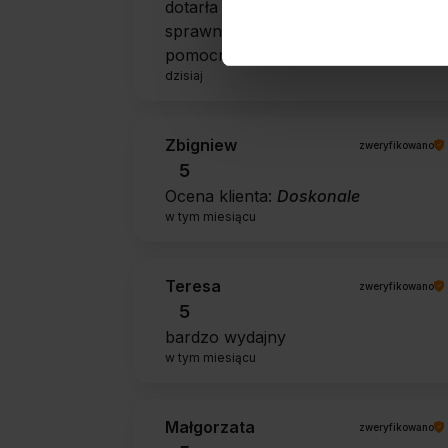
dotarła cała i zdrowa. Szybko,
sprawnie, bez problemów. Bardzo
pomocna obsługa klienta.
dzisiaj
Zbigniew
zweryfikowano
5
Ocena klienta:
Doskonale
w tym miesiącu
Teresa
zweryfikowano
5
bardzo wydajny
w tym miesiącu
Małgorzata
zweryfikowano