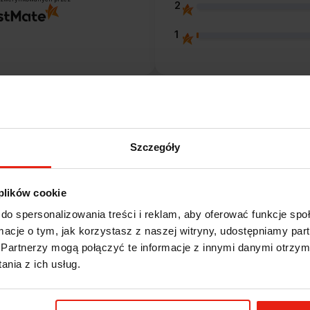
2
1
Opinie klientów
Szczegóły
e?
 plików cookie
do spersonalizowania treści i reklam, aby oferować funkcje sp
ormacje o tym, jak korzystasz z naszej witryny, udostępniamy p
Magdalena
Partnerzy mogą połączyć te informacje z innymi danymi otrzym
zweryfikowano
5
nia z ich usług.
Ekspresowa realizacja zamówienia.
Towar zgodny z oczekiwaniami.