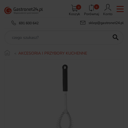
0
0
Koszyk
Porównaj
Konto
sklep@gastronet24.pl
691 600 642

AKCESORIA I PRZYBORY KUCHENNE