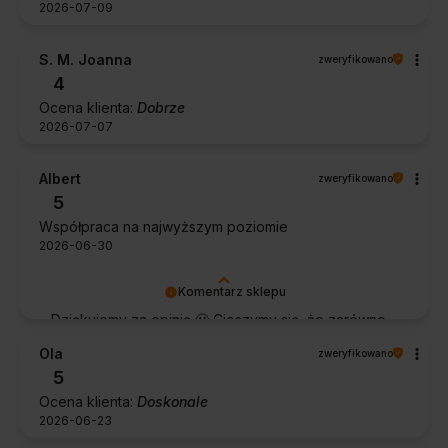
2026-07-09
S. M. Joanna
zweryfikowano
4
Ocena klienta:
Dobrze
2026-07-07
Albert
zweryfikowano
5
Współpraca na najwyższym poziomie
2026-06-30
Komentarz sklepu
Dziękujemy za opinię 🙂 Cieszymy się, że zarówno
współpraca, jak i zakup spełniły Pana oczekiwania.
Ola
zweryfikowano
Dziękujemy za zaufanie.
5
Ocena klienta:
Doskonale
2026-06-23