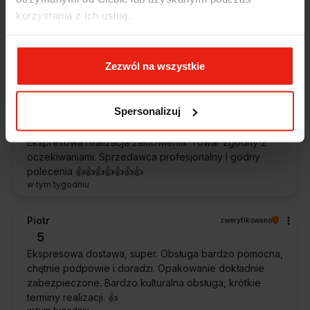
korzystania z ich usług.
Jestem zaskoczona, że ta paczka dotarła do mnie tak
szybko. Paczka dotarła cała i zdrowa. Szybko,
sprawnie, bez problemów. Bardzo pomocna obsługa
klienta.
Zezwól na wszystkie
w tym tygodniu
Magdalena
zweryfikowano
Spersonalizuj
5
Ekspresowa realizacja zamówienia. Towar zgodny z
oczekiwaniami. Sprzedawca profesjonalny i godny
polecenia 👍️👍️👍️👍️👍️👍️👍️
w tym tygodniu
Piotr
zweryfikowano
5
Ekspresowa dostawa, super. Obsługa bardzo pomocna,
chętnie podpowie i doradzi. Opakowanie dokładnie
zabezpieczone. Bardzo kulturalna obsługa, krótkie
terminy realizacji. 👍️