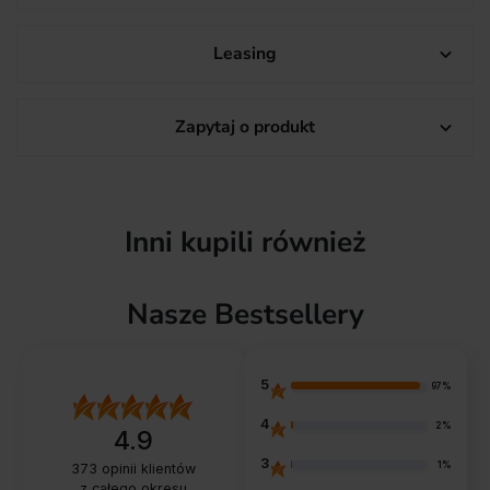
Leasing

Zapytaj o produkt

Inni kupili również
Nasze Bestsellery
5
97%
4
2%
4.9
3
1%
373
opinii klientów
z całego okresu