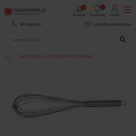
0
0
Koszyk
Porównaj
Konto
sklep@gastronet24.pl
691 600 642

AKCESORIA I PRZYBORY KUCHENNE