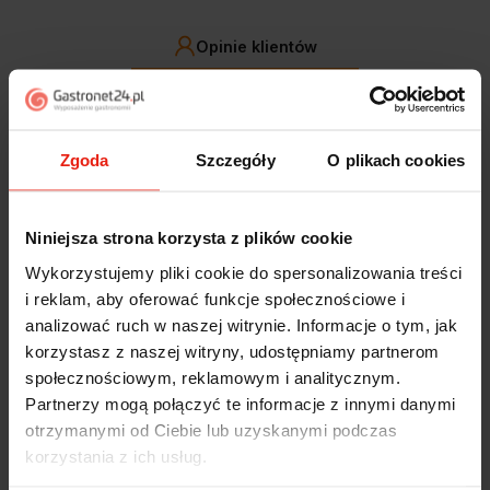
Opinie klientów
Jak zbieramy opinie?
filtry
Zgoda
Szczegóły
O plikach cookies
Marcin
zweryfikowano
5
Niniejsza strona korzysta z plików cookie
Polecam szybko sprawnie dobrze zapakowane
Zostałem świetnie obsłużony. Brawa dla pracowników.
Wykorzystujemy pliki cookie do spersonalizowania treści
wczoraj
i reklam, aby oferować funkcje społecznościowe i
analizować ruch w naszej witrynie. Informacje o tym, jak
Alicja
zweryfikowano
korzystasz z naszej witryny, udostępniamy partnerom
5
społecznościowym, reklamowym i analitycznym.
Jestem zaskoczona, że ta paczka dotarła do mnie tak
Partnerzy mogą połączyć te informacje z innymi danymi
szybko. Paczka dotarła cała i zdrowa. Szybko,
otrzymanymi od Ciebie lub uzyskanymi podczas
sprawnie, bez problemów. Bardzo pomocna obsługa
korzystania z ich usług.
klienta.
w tym tygodniu