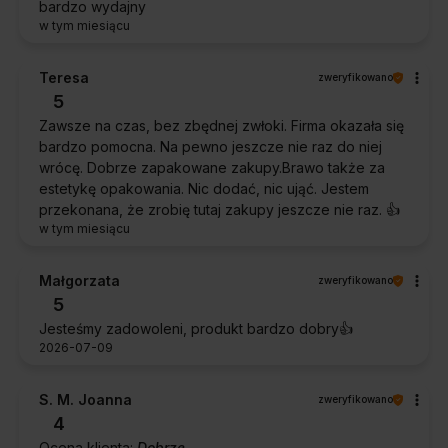
bardzo wydajny
w tym miesiącu
Teresa
zweryfikowano
5
Zawsze na czas, bez zbędnej zwłoki. Firma okazała się
bardzo pomocna. Na pewno jeszcze nie raz do niej
wrócę. Dobrze zapakowane zakupy.Brawo także za
estetykę opakowania. Nic dodać, nic ująć. Jestem
przekonana, że zrobię tutaj zakupy jeszcze nie raz. 👍️
w tym miesiącu
Małgorzata
zweryfikowano
5
Jesteśmy zadowoleni, produkt bardzo dobry👍️
2026-07-09
S. M. Joanna
zweryfikowano
4
Ocena klienta:
Dobrze