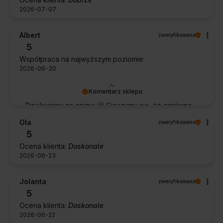
2026-07-07
Albert
zweryfikowano
5
Współpraca na najwyższym poziomie
2026-06-30
Komentarz sklepu
Dziękujemy za opinię 🙂 Cieszymy się, że zarówno
współpraca, jak i zakup spełniły Pana oczekiwania.
Ola
zweryfikowano
Dziękujemy za zaufanie.
5
Ocena klienta:
Doskonale
2026-06-23
Jolanta
zweryfikowano
5
Ocena klienta:
Doskonale
2026-06-22