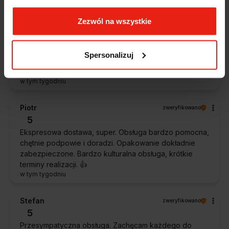
Zezwól na wszystkie
Magdalena
zweryfikowano
5
Ekspresowa realizacja zamówienia. Towar zgodny z
Spersonalizuj
oczekiwaniami. Sprzedawca profesjonalny i godny
polecenia 👍️👍️👍️👍️👍️👍️👍️
w tym tygodniu
Piotr
zweryfikowano
5
Ekspresowa dostawa, super. Obsługa bardzo pomocna,
chętnie podpowie i doradzi. Opakowanie dokładnie
zabezpieczone. Bardzo kulturalna obsługa, krótkie
terminy realizacji. 👍️
w tym tygodniu
Stefan
zweryfikowano
5
Przesympatyczna obsługa. Zachęcam każdego do