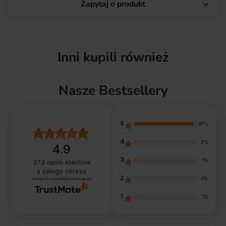
Zapytaj o produkt

Inni kupili również
Nasze Bestsellery
5
97%
4
2%
4.9
3
1%
373
opinii klientów
z całego okresu
2
0%
zebranych i zweryfikowanych przez
1
1%