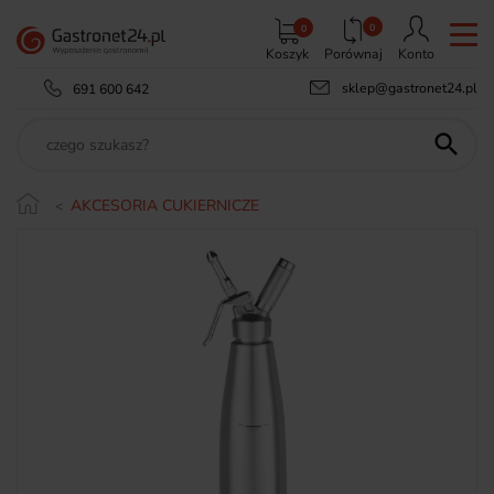
0
0
Koszyk
Porównaj
Konto
sklep@gastronet24.pl
691 600 642

AKCESORIA CUKIERNICZE