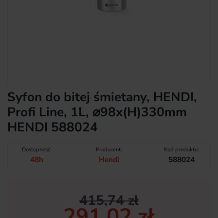
Syfon do bitej śmietany, HENDI,
Profi Line, 1L, ⌀98x(H)330mm
HENDI 588024
Dostępność:
Producent:
Kod produktu:
48h
Hendi
588024
415,74 zł
291,02 zł