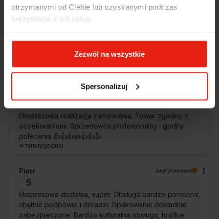
Alicja
zweryfikowano
otrzymanymi od Ciebie lub uzyskanymi podczas
5
korzystania z ich usług.
Jestem zaskoczona, że ta paczka dotarła do mnie tak
szybko. Paczka dotarła cała i zdrowa. Szybko,
sprawnie, bez problemów. Bardzo pomocna obsługa
Zezwól na wszystkie
klienta.
w tym tygodniu
Spersonalizuj
Magdalena
zweryfikowano
5
Ekspresowa realizacja zamówienia. Towar zgodny z
oczekiwaniami. Sprzedawca profesjonalny i godny
polecenia 👍️👍️👍️👍️👍️👍️👍️
w tym tygodniu
Piotr
zweryfikowano
5
Ekspresowa dostawa, super. Obsługa bardzo pomocna,
chętnie podpowie i doradzi. Opakowanie dokładnie
zabezpieczone. Bardzo kulturalna obsługa, krótkie