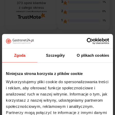
3
1%
373
opinii klientów
z całego okresu
2
0%
zebranych i zweryfikowanych przez
1
1%
Opinie klientów
Zgoda
Szczegóły
O plikach cookies
Jak zbieramy opinie?
filtry
Niniejsza strona korzysta z plików cookie
Marcin
zweryfikowano
Wykorzystujemy pliki cookie do spersonalizowania treści
5
i reklam, aby oferować funkcje społecznościowe i
Polecam szybko sprawnie dobrze zapakowane
analizować ruch w naszej witrynie. Informacje o tym, jak
Zostałem świetnie obsłużony. Brawa dla pracowników.
korzystasz z naszej witryny, udostępniamy partnerom
wczoraj
społecznościowym, reklamowym i analitycznym.
Partnerzy mogą połączyć te informacje z innymi danymi