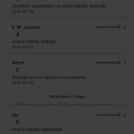
Jesteśmy zadowoleni, produkt bardzo dobry👍️
2026-07-09
S. M. Joanna
zweryfikowano
4
Ocena klienta:
Dobrze
2026-07-07
Albert
zweryfikowano
5
Współpraca na najwyższym poziomie
2026-06-30
Komentarz sklepu
Dziękujemy za opinię 🙂 Cieszymy się, że zarówno
współpraca, jak i zakup spełniły Pana oczekiwania.
Ola
zweryfikowano
Dziękujemy za zaufanie.
5
Ocena klienta:
Doskonale