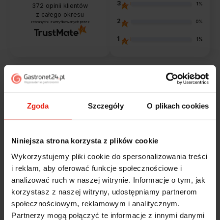
3
1%
372
opinii klientów
z całego okresu
2
0%
zebranych i zweryfikowanych przez
1
1%
Opinie klientów
Zgoda
Szczegóły
O plikach cookies
Jak zbieramy opinie?
filtry
Niniejsza strona korzysta z plików cookie
Alicja
zweryfikowano
Wykorzystujemy pliki cookie do spersonalizowania treści
5
i reklam, aby oferować funkcje społecznościowe i
Jestem zaskoczona, że ta paczka dotarła do mnie tak
analizować ruch w naszej witrynie. Informacje o tym, jak
szybko. Paczka dotarła cała i zdrowa. Szybko,
korzystasz z naszej witryny, udostępniamy partnerom
sprawnie, bez problemów. Bardzo pomocna obsługa
społecznościowym, reklamowym i analitycznym.
klienta.
Partnerzy mogą połączyć te informacje z innymi danymi
wczoraj