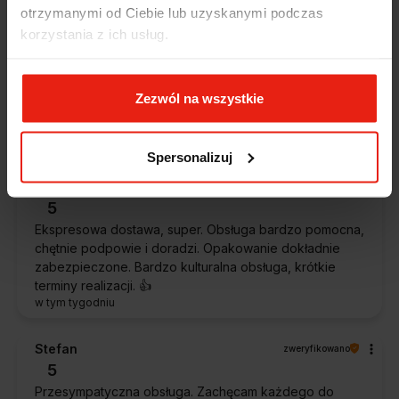
otrzymanymi od Ciebie lub uzyskanymi podczas
korzystania z ich usług.
Magdalena
zweryfikowano
5
Ekspresowa realizacja zamówienia. Towar zgodny z
Zezwól na wszystkie
oczekiwaniami. Sprzedawca profesjonalny i godny
polecenia 👍️👍️👍️👍️👍️👍️👍️
w tym tygodniu
Spersonalizuj
Piotr
zweryfikowano
5
Ekspresowa dostawa, super. Obsługa bardzo pomocna,
chętnie podpowie i doradzi. Opakowanie dokładnie
zabezpieczone. Bardzo kulturalna obsługa, krótkie
terminy realizacji. 👍️
w tym tygodniu
Stefan
zweryfikowano
5
Przesympatyczna obsługa. Zachęcam każdego do