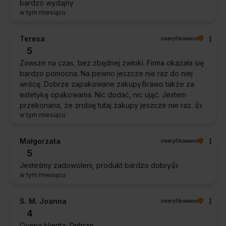
bardzo wydajny
w tym miesiącu
Teresa
zweryfikowano
5
Zawsze na czas, bez zbędnej zwłoki. Firma okazała się
bardzo pomocna. Na pewno jeszcze nie raz do niej
wrócę. Dobrze zapakowane zakupy.Brawo także za
estetykę opakowania. Nic dodać, nic ująć. Jestem
przekonana, że zrobię tutaj zakupy jeszcze nie raz. 👍️
w tym miesiącu
Małgorzata
zweryfikowano
5
Jesteśmy zadowoleni, produkt bardzo dobry👍️
w tym miesiącu
S. M. Joanna
zweryfikowano
4
Ocena klienta:
Dobrze