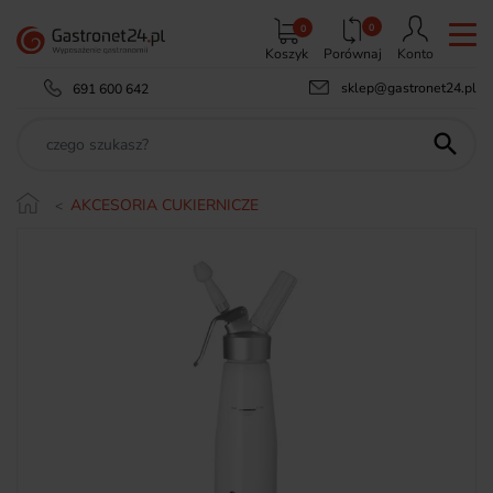
0
0
Koszyk
Porównaj
Konto
sklep@gastronet24.pl
691 600 642

AKCESORIA CUKIERNICZE