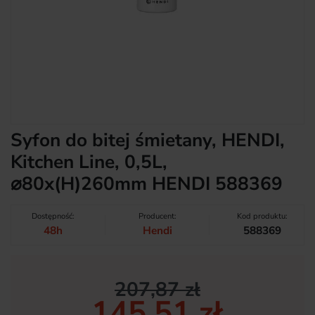
Syfon do bitej śmietany, HENDI,
Kitchen Line, 0,5L,
⌀80x(H)260mm HENDI 588369
Dostępność:
Producent:
Kod produktu:
48h
Hendi
588369
207,87 zł
145,51 zł