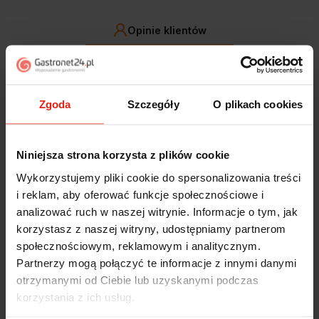
Opinie klientów
Jak zbieramy opinie?
filtry
Zgoda
Szczegóły
O plikach cookies
Alicja
zweryfikowano
5
Niniejsza strona korzysta z plików cookie
Jestem zaskoczona, że ta paczka dotarła do mnie tak
szybko. Paczka dotarła cała i zdrowa. Szybko,
Wykorzystujemy pliki cookie do spersonalizowania treści
sprawnie, bez problemów. Bardzo pomocna obsługa
i reklam, aby oferować funkcje społecznościowe i
klienta.
analizować ruch w naszej witrynie. Informacje o tym, jak
dzisiaj
korzystasz z naszej witryny, udostępniamy partnerom
społecznościowym, reklamowym i analitycznym.
Magdalena
zweryfikowano
Partnerzy mogą połączyć te informacje z innymi danymi
5
otrzymanymi od Ciebie lub uzyskanymi podczas
Ekspresowa realizacja zamówienia. Towar zgodny z
korzystania z ich usług.
oczekiwaniami. Sprzedawca profesjonalny i godny
polecenia 👍️👍️👍️👍️👍️👍️👍️