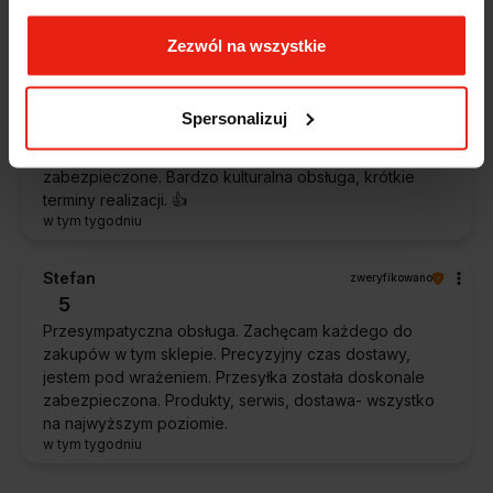
w tym tygodniu
Zezwól na wszystkie
Piotr
zweryfikowano
5
Spersonalizuj
Ekspresowa dostawa, super. Obsługa bardzo pomocna,
chętnie podpowie i doradzi. Opakowanie dokładnie
zabezpieczone. Bardzo kulturalna obsługa, krótkie
terminy realizacji. 👍️
w tym tygodniu
Stefan
zweryfikowano
5
Przesympatyczna obsługa. Zachęcam każdego do
zakupów w tym sklepie. Precyzyjny czas dostawy,
jestem pod wrażeniem. Przesyłka została doskonale
zabezpieczona. Produkty, serwis, dostawa- wszystko
na najwyższym poziomie.
w tym tygodniu