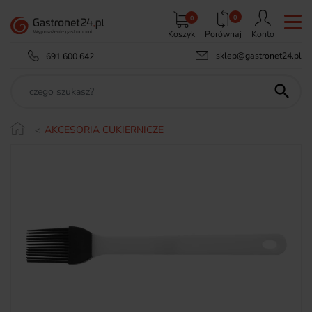
0
0
Koszyk
Porównaj
Konto
sklep@gastronet24.pl
691 600 642

AKCESORIA CUKIERNICZE