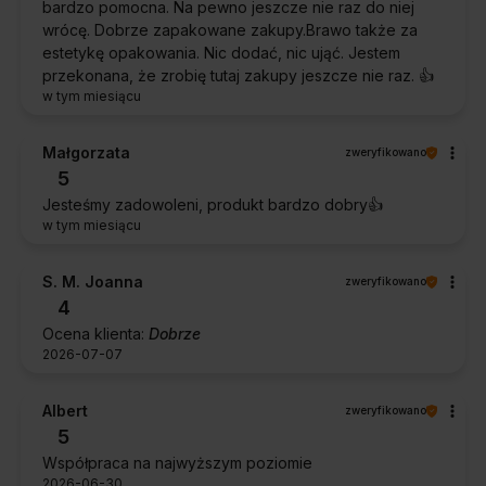
bardzo pomocna. Na pewno jeszcze nie raz do niej
wrócę. Dobrze zapakowane zakupy.Brawo także za
estetykę opakowania. Nic dodać, nic ująć. Jestem
przekonana, że zrobię tutaj zakupy jeszcze nie raz. 👍️
w tym miesiącu
Małgorzata
zweryfikowano
5
Jesteśmy zadowoleni, produkt bardzo dobry👍️
w tym miesiącu
S. M. Joanna
zweryfikowano
4
Ocena klienta:
Dobrze
2026-07-07
Albert
zweryfikowano
5
Współpraca na najwyższym poziomie
2026-06-30