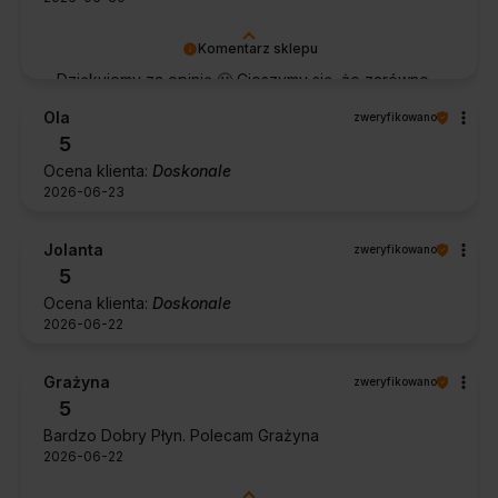
Komentarz sklepu
Dziękujemy za opinię 🙂 Cieszymy się, że zarówno
współpraca, jak i zakup spełniły Pana oczekiwania.
Ola
zweryfikowano
Dziękujemy za zaufanie.
5
Ocena klienta:
Doskonale
2026-06-23
Jolanta
zweryfikowano
5
Ocena klienta:
Doskonale
2026-06-22
Grażyna
zweryfikowano
5
Bardzo Dobry Płyn. Polecam Grażyna
2026-06-22