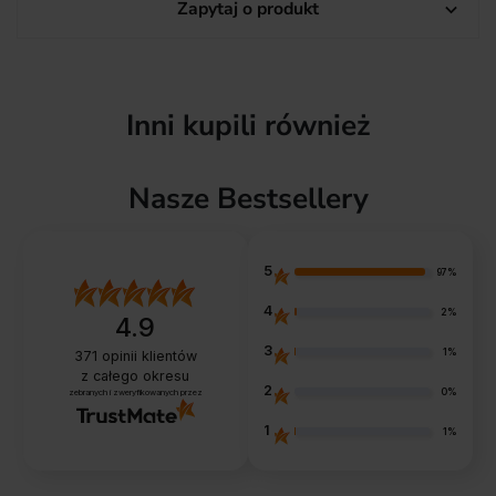
Zapytaj o produkt

Inni kupili również
Nasze Bestsellery
5
97%
4
2%
4.9
3
1%
371
opinii klientów
z całego okresu
2
0%
zebranych i zweryfikowanych przez
1
1%