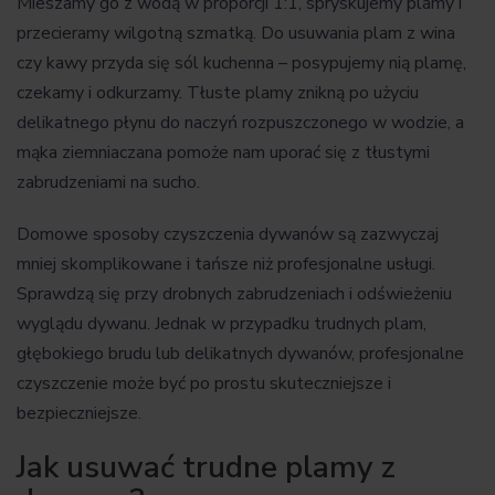
Mieszamy go z wodą w proporcji 1:1, spryskujemy plamy i
przecieramy wilgotną szmatką. Do usuwania plam z wina
czy kawy przyda się sól kuchenna – posypujemy nią plamę,
czekamy i odkurzamy. Tłuste plamy znikną po użyciu
delikatnego płynu do naczyń rozpuszczonego w wodzie, a
mąka ziemniaczana pomoże nam uporać się z tłustymi
zabrudzeniami na sucho.
Domowe sposoby czyszczenia dywanów są zazwyczaj
mniej skomplikowane i tańsze niż profesjonalne usługi.
Sprawdzą się przy drobnych zabrudzeniach i odświeżeniu
wyglądu dywanu. Jednak w przypadku trudnych plam,
głębokiego brudu lub delikatnych dywanów, profesjonalne
czyszczenie może być po prostu skuteczniejsze i
bezpieczniejsze.
Jak usuwać trudne plamy z