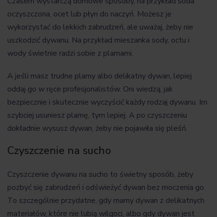
Czasem wystarczą domowe sposoby, na przykład soda
oczyszczona, ocet lub płyn do naczyń. Możesz je
wykorzystać do lekkich zabrudzeń, ale uważaj, żeby nie
uszkodzić dywanu. Na przykład mieszanka sody, octu i
wody świetnie radzi sobie z plamami.
A jeśli masz trudne plamy albo delikatny dywan, lepiej
oddaj go w ręce profesjonalistów. Oni wiedzą, jak
bezpiecznie i skutecznie wyczyścić każdy rodzaj dywanu. Im
szybciej usuniesz plamę, tym lepiej. A po czyszczeniu
dokładnie wysusz dywan, żeby nie pojawiła się pleśń.
Czyszczenie na sucho
Czyszczenie dywanu na sucho to świetny sposób, żeby
pozbyć się zabrudzeń i odświeżyć dywan bez moczenia go.
To szczególnie przydatne, gdy mamy dywan z delikatnych
materiałów, które nie lubią wilgoci, albo gdy dywan jest