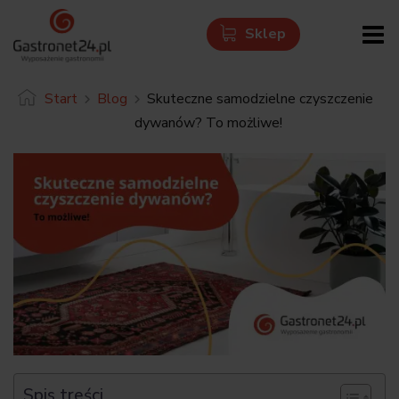
Sklep
Skip
Start
Blog
Skuteczne samodzielne czyszczenie
to
dywanów? To możliwe!
content
Spis treści