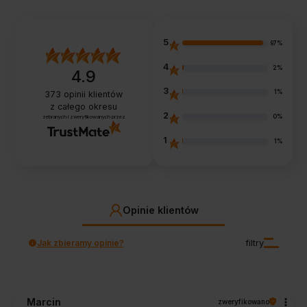
5
97%
4
2%
4.9
3
1%
373
opinii klientów
z całego okresu
2
0%
zebranych i zweryfikowanych przez
1
1%
Opinie klientów
Jak zbieramy opinie?
filtry
Marcin
zweryfikowano