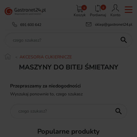
0
0
Koszyk
Porównaj
Konto
sklep@gastronet24.pl
691 600 642

AKCESORIA CUKIERNICZE
MASZYNY DO BITEJ ŚMIETANY
Przepraszamy za niedogodności
Wyszukaj ponownie to, czego szukasz

Popularne produkty