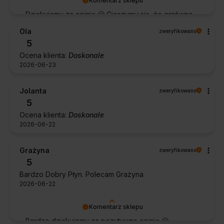
Komentarz sklepu
Dziękujemy za opinię 🙂 Cieszymy się, że zarówno
współpraca, jak i zakup spełniły Pana oczekiwania.
Ola
zweryfikowano
Dziękujemy za zaufanie.
5
Ocena klienta:
Doskonale
2026-06-23
Jolanta
zweryfikowano
5
Ocena klienta:
Doskonale
2026-06-22
Grażyna
zweryfikowano
5
Bardzo Dobry Płyn. Polecam Grażyna
2026-06-22
Komentarz sklepu
Bardzo dziękujemy za pozytywną opinię 🙂