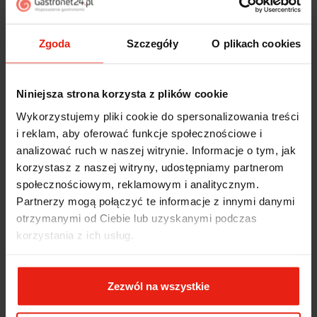
Piotr
zweryfikowano
5
Zgoda
Szczegóły
O plikach cookies
Ekspresowa dostawa, super. Obsługa bardzo pomocna,
chętnie podpowie i doradzi. Opakowanie dokładnie
zabezpieczone. Bardzo kulturalna obsługa, krótkie
Niniejsza strona korzysta z plików cookie
terminy realizacji. 👍️
w tym tygodniu
Wykorzystujemy pliki cookie do spersonalizowania treści
i reklam, aby oferować funkcje społecznościowe i
Stefan
zweryfikowano
analizować ruch w naszej witrynie. Informacje o tym, jak
5
korzystasz z naszej witryny, udostępniamy partnerom
Przesympatyczna obsługa. Zachęcam każdego do
społecznościowym, reklamowym i analitycznym.
zakupów w tym sklepie. Precyzyjny czas dostawy,
Partnerzy mogą połączyć te informacje z innymi danymi
jestem pod wrażeniem. Przesyłka została doskonale
otrzymanymi od Ciebie lub uzyskanymi podczas
zabezpieczona. Produkty, serwis, dostawa- wszystko
korzystania z ich usług.
na najwyższym poziomie.
w tym tygodniu
Zezwól na wszystkie
Zbigniew
zweryfikowano
5