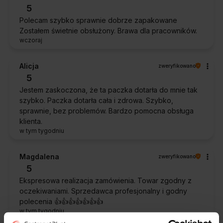
5
Polecam szybko sprawnie dobrze zapakowane
Zostałem świetnie obsłużony. Brawa dla pracowników.
wczoraj
Alicja
zweryfikowano
5
Jestem zaskoczona, że ta paczka dotarła do mnie tak
szybko. Paczka dotarła cała i zdrowa. Szybko,
sprawnie, bez problemów. Bardzo pomocna obsługa
klienta.
w tym tygodniu
Magdalena
zweryfikowano
5
Ekspresowa realizacja zamówienia. Towar zgodny z
oczekiwaniami. Sprzedawca profesjonalny i godny
polecenia 👍️👍️👍️👍️👍️👍️👍️
w tym tygodniu