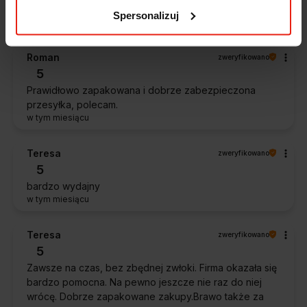
Ocena klienta:
Doskonale
Spersonalizuj
w tym miesiącu
Roman
zweryfikowano
5
Prawidłowo zapakowana i dobrze zabezpieczona
przesyłka, polecam.
w tym miesiącu
Teresa
zweryfikowano
5
bardzo wydajny
w tym miesiącu
Teresa
zweryfikowano
5
Zawsze na czas, bez zbędnej zwłoki. Firma okazała się
bardzo pomocna. Na pewno jeszcze nie raz do niej
wrócę. Dobrze zapakowane zakupy.Brawo także za